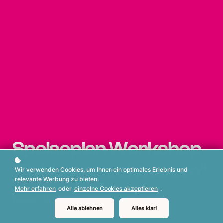
Speiseplan Workshop
"Zyklusgerecht essen"
Wir verwenden Cookies, um Ihnen ein optimales Erlebnis und
relevante Werbung zu bieten.
Mehr erfahren
oder
einzelne Cookies akzeptieren
.
Dieser Workshop ist für dich, wenn du:
Alle ablehnen
Alles klar!