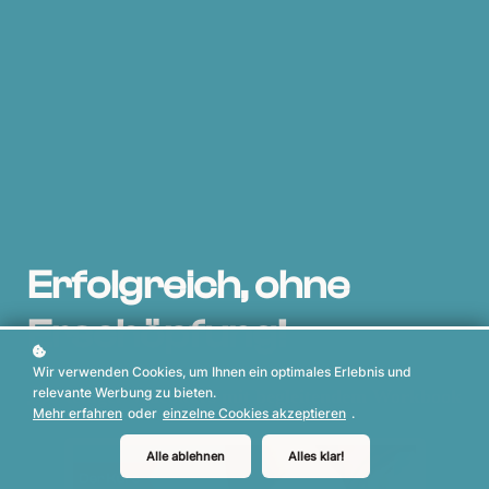
Erfolgreich, ohne
Erschöpfung!
Wir verwenden Cookies, um Ihnen ein optimales Erlebnis und
relevante Werbung zu bieten.
3-teiliger Videokurs mit begleitendem Workbook
Mehr erfahren
oder
einzelne Cookies akzeptieren
.
Alle ablehnen
Alles klar!